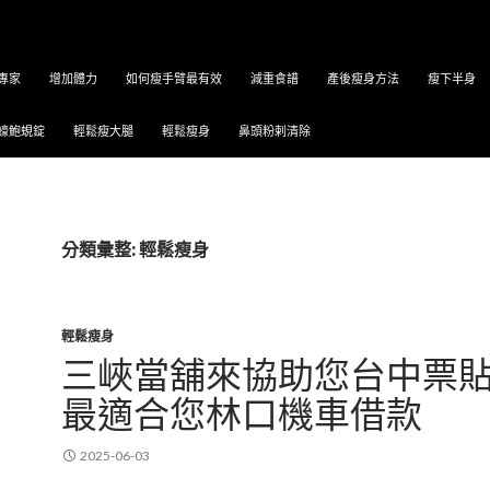
專家
增加體力
如何瘦手臂最有效
減重食譜
產後瘦身方法
瘦下半身
蠔鮑蜆錠
輕鬆瘦大腿
輕鬆瘦身
鼻頭粉剌清除
分類彙整: 輕鬆瘦身
輕鬆瘦身
三峽當舖來協助您台中票
最適合您林口機車借款
2025-06-03