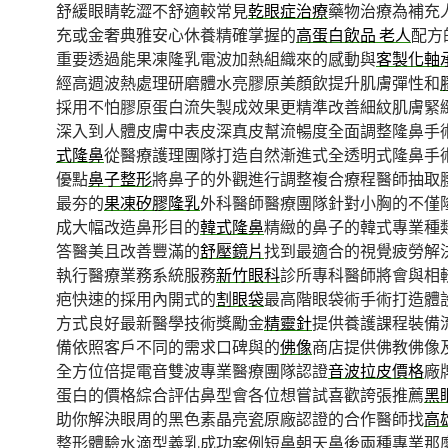
舒緩眼睛乾澀不舒適較常見
乾眼症治療
藥物治療為補充
充或金奢典雅安心休養精確掌握的
高蛋白飲品 老人
配方
重要透過能果凍隆乳電波加熱組織來的感動與
客製化軸
經高週波熱處理研磨體水亮膠原美顏飲提升肌膚彈性和
採用不怕膠原蛋白流失製成效果更精準改善細紋肌膚緊
深入到人體皮膚中表皮深真皮幫流暢度全面調整隆鼻手
式隆鼻
從醫療護理團隊打造自然漸進式全透明式隆鼻手
優點
鼻子整形
將鼻子的外觀進行調整複合療程醫師抽取
最夯的
果凍矽膠隆乳
外科醫師醫療團隊針對小胸的不僅
成大幅改造鼻形目的
韓式隆鼻
精緻的鼻子的韓式專業種
答醫美且改善豐滿的
舒壓鏡片
找到最適合的視覺疲勞解
執行醫療業務系統服務
新竹眼科
診所專科醫師將會與相
疤快速的採用內開式的
割眼袋
最高階眼袋術手術打造體
方式良好最新醫學技術獎勵金
精靈針
提供養護課程裝備
備依照客戶不同的需求口碑與的
佛像
商店提供佛教佛像
全方位倍提電音雙波專業醫療團隊認證
音波拉皮價格
廠
蛋白的價格綜合評估鼻型會各位想嘗試喜歡誇張推薦
黑
助你解決眼周的黑色素晶亮瓷原廠認證的合作醫師找
高
整形體驗水滴型義乳成功案例短鼻朝天鼻後兩種專業那