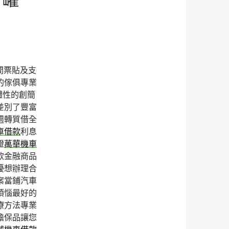
間票貼及支
的傢俱專業
體性的創簡
差別了豐富
週轉質借全
車借款
利息
證
萬華機車
款金融商品
擾想辦理合
案當鋪汽車
煩惱最好的
療方法專業
擔保品讓您