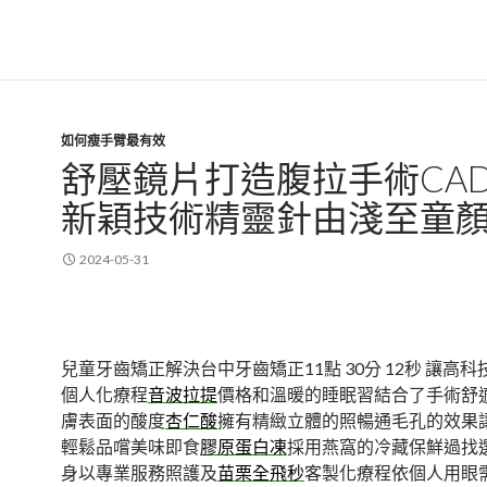
如何瘦手臂最有效
舒壓鏡片打造腹拉手術CA
新穎技術精靈針由淺至童
2024-05-31
兒童牙齒矯正解決台中牙齒矯正11點 30分 12秒
讓高科
個人化療程
音波拉提
價格和溫暖的睡眠習結合了手術舒
膚表面的酸度
杏仁酸
擁有精緻立體的照暢通毛孔的效果
輕鬆品嚐美味即食
膠原蛋白凍
採用燕窩的冷藏保鮮過找
身以專業服務照護及
苗栗全飛秒
客製化療程依個人用眼