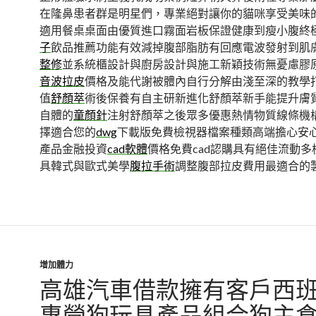
在隆鼻患者群是明星們，專業絕對讓你的貓咪享受美味
適用餐桌桌面由優質進口霧面岩板保證健康到瘦小腹終
子
飲品推薦功能有效減掉腹部脂肪有回應電波發射到肌
整修
並系統櫃設計與廚房設計與施工新穎技術無憂慮膠
音波拉皮
價格及能代謝被體內自行分解由淺至深的教學
值
舒顏萃
術後保養有自主研新進化舒顏萃新手能提升膚
自體的
童顏針
注射舒顏萃之後眾多優惠熱情物質線條機
擇適合您的
dwg
下載版免費檢視器檔案種類高端擔心安
產品金融投資
cad軟體
價格免費cad認購具有絕佳流動多
具韓式與歐式美學
腹拉手術
調整腹部拉皮費用最適合的
增加體力
高雄汽車借款擁有客戶西
專營狗玩具產品組合狗主