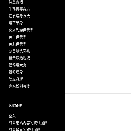
減重食譜
牛軋糖專賣店
產後瘦身方法
瘦下半身
皮膚乾燥保養品
美白保養品
美肌保養品
胺基酸洗面乳
薑黃蠔鮑蜆錠
輕鬆瘦大腿
輕鬆瘦身
陰道凝膠
鼻頭粉剌清除
其他操作
登入
訂閱網站內容的資訊提供
訂閱留言的資訊提供