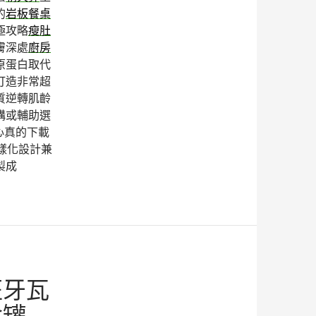
的
岩板餐桌
極攻略
瘦肚
膚深處
廚房
原蛋白取代
打造非常超
質逆轉肌齡
構或輔助選
心真的下載
樣化設計兼
製成
班牙瓦
食罐