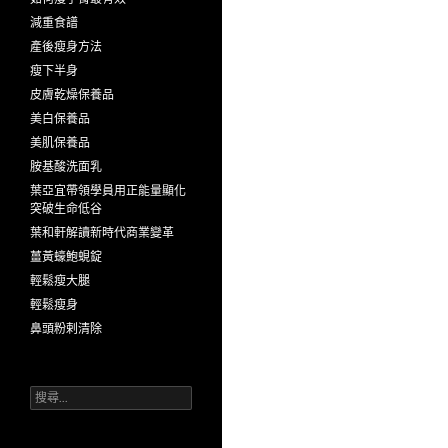
減重食譜
產後瘦身方法
瘦下半身
皮膚乾燥保養品
美白保養品
美肌保養品
胺基酸洗面乳
葉亞宜帶領學員用正能量顯化
突破生命低谷
葉和軒解讀新時代商業變革
薑黃蠔鮑蜆錠
輕鬆瘦大腿
輕鬆瘦身
鼻頭粉剌清除
搜
尋
關
鍵