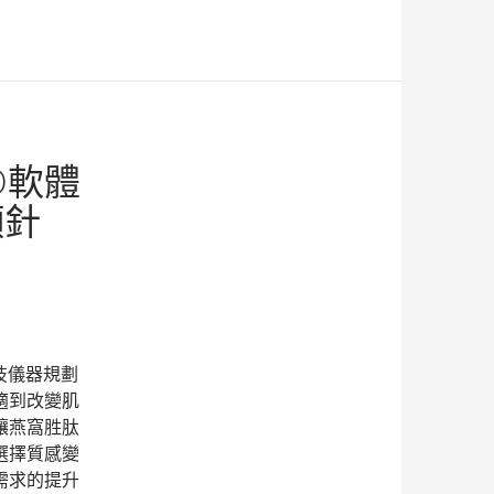
D軟體
顏針
技儀器規劃
適到改變肌
讓燕窩胜肽
選擇質感變
需求的提升