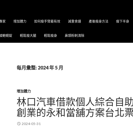
專家
增加體力
如何瘦手臂最有效
減重食譜
產後瘦身方法
瘦下半身
蠔鮑蜆錠
輕鬆瘦大腿
輕鬆瘦身
鼻頭粉剌清除
每月彙整: 2024 年 5 月
增加體力
林口汽車借款個人綜合自
創業的永和當舖方案台北
2024-05-31