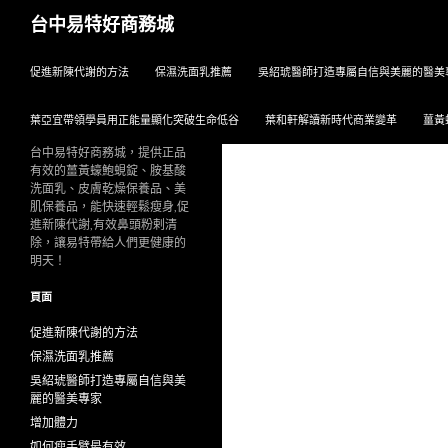
搜
台中易特好商務城
尋
跳至主要內容
促進新陳代謝的方法
保濕洗面乳推薦
吳紹琥醫師打造專屬自信與美麗的醫美
葉亞宜帶領學員用正能量顯化突破生命低谷
葉和軒解讀新時代商業變革
薑黃
台中易特好商務城，提供正品
有效的薑黃蠔鮑蜆錠、胺基酸
洗面乳、皮膚乾燥保養品、美
肌保養品，能快速輕鬆瘦身,促
進新陳代謝,有效鼻頭粉剌清
除，讓易特帶給人們更健康的
明天！
頁面
促進新陳代謝的方法
保濕洗面乳推薦
吳紹琥醫師打造專屬自信與美
麗的醫美專家
增加體力
如何瘦手臂最有效