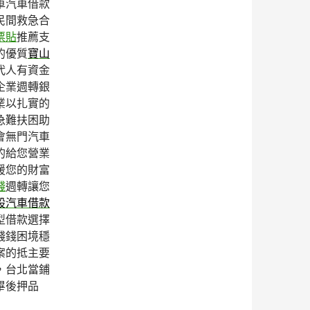
車汽車借款
民間救急合
票貼
推薦支
的優質
寶山
代人有資金
企業週轉銀
業以扎實的
急難扶困助
會無門汽車
的給您營業
援您的財富
錢
週轉讓您
股汽車借款
型借款選擇
錢錢困境穩
案的抵主要
，台北當鋪
畢後押品