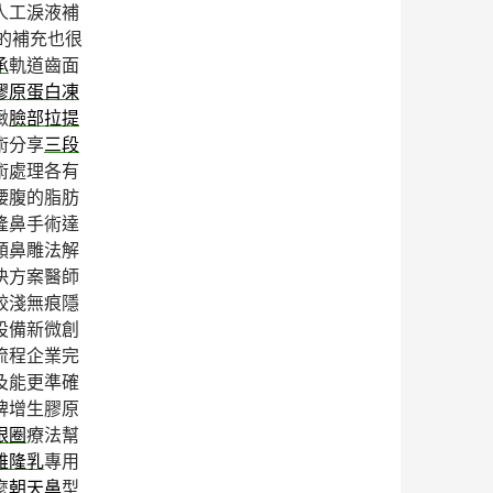
人工淚液補
的補充也很
承
軌道齒面
膠原蛋白凍
緻
臉部拉提
術分享
三段
術處理各有
腰腹的脂肪
隆鼻手術達
類鼻雕法解
決方案醫師
較淺無痕隱
設備新微創
流程企業完
及能更準確
牌增生膠原
眼圈
療法幫
雄隆乳
專用
麼
朝天鼻
型