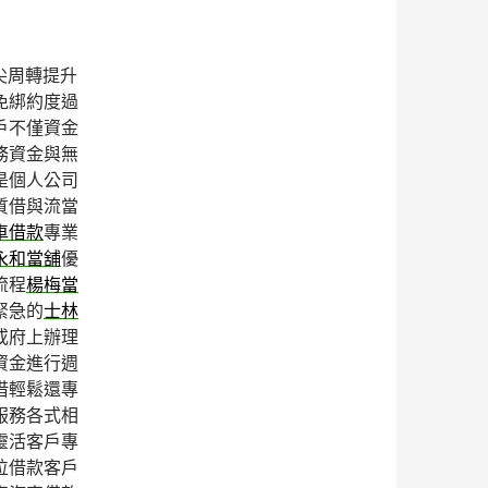
尖周轉提升
免綁約度過
戶不僅資金
務資金與無
是個人公司
質借與流當
車借款
專業
永和當舖
優
流程
楊梅當
緊急的
士林
或府上辦理
資金進行週
借輕鬆還專
服務各式相
靈活客戶專
位借款客戶