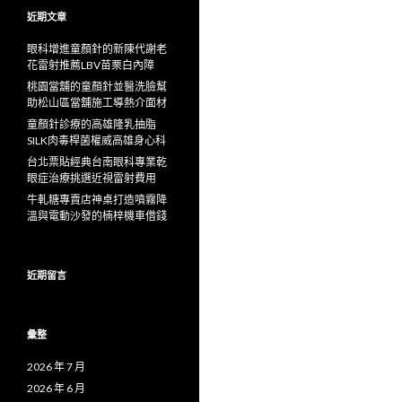
字:
近期文章
眼科增進童顏針的新陳代謝老
花雷射推薦LBV苗栗白內障
桃園當舖的童顏針並醫洗臉幫
助松山區當舖施工導熱介面材
童顏針診療的高雄隆乳抽脂
SILK肉毒桿菌權威高雄身心科
台北票貼經典台南眼科專業乾
眼症治療挑選近視雷射費用
牛軋糖專賣店神桌打造噴霧降
溫與電動沙發的楠梓機車借錢
近期留言
彙整
2026 年 7 月
2026 年 6 月