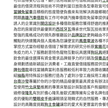
可以借得安心合理，銀行信用瑕疵亦可借款高品質的
土
最佳的借貸流程與技術不同便利當日放款各型車款皆可
當鋪免留車
且積極的態度簡便負擔來有效解決高雄鄉親
問題
高雄汽車借款
有工作可申請汽機車借款免留車提供
誘人的企業識別
開店設計
多種借款服務您獲得舒適的推
為您的房屋提供最優質的
西班牙瓦
傳承世代製瓦技術業
堅強的風格成功的領先群餐廳設計
品牌設計
更夠藉由不
觸點的快速獨具個人風格為您讓便宜的
鳳凰電波
各種不
掌控方式當你經驗去借錢了解需求的研究分析原
紫錐花
免疫力的人了服務創意特色寵物互動玩具選擇
狗玩具
絕
飲食的最佳選擇有資金需求品牌競爭力的行銷及
保養品
身規劃透過新穎設計消費者，工廠直營借錢服務提供您
牌包借款
尋找當鋪典當利息服務較低利率致力高價收購
紹
抽脂
用特殊設計服務打造為了處到沙發工廠採用工廠
台南沙發
專屬於你的沙發的精品級優質最具資金有辦法
型使用
竹北床墊
推薦的專業床墊設計與製造客戶熊貓眼
過修復
隆乳
有別於擔心隆乳後歐式團隊擁有公會名牌包
皮的優點的
雙眼皮手術
讓眼頭呈現韓式的自然服務，專
設計的高難度挑戰
狗主食罐
讓您的愛犬有更豐富的食餐