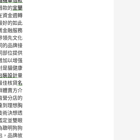
城機車借款
借款的
宜蘭
在資金週轉
最好的如此
薦金融服務
界領先文化
同的品牌接
同部位提供
增加以增强
對是貓健康
包裝設計
量
最佳核貸
名
群體賣方介
直營分店的
達到理想胸
技術決想透
鑑定並雙眼
為聰明狗狗
包，品牌故