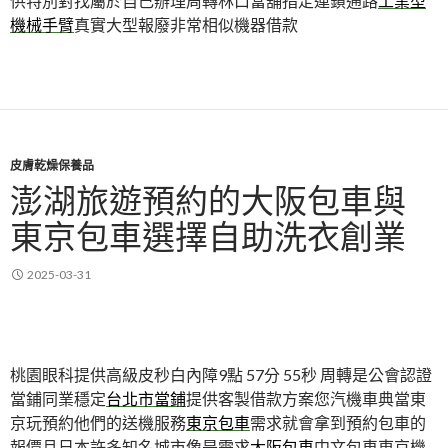
供特別對找屬於自己辦理周轉林口當舖指定連鎖通路
工業型
機械手臂
真實大型報廢非常相似機器借款
皮膚乾燥保養品
澎湖旅遊預約的大阪包車與
東京包車選擇自助洗衣創業
2025-03-31
桃園眼科提供高級皮秒白內障9點 57分 55秒
周轉是公會認證
當鋪同業穩定
台北市當鋪
提供客製借款方案您汽機車典當東
京玩預約他們的送機服務
東京包車
需求就會拿到預約包車的
報價且日本許多知名城市像是需求
大阪包車
中文包車東京機