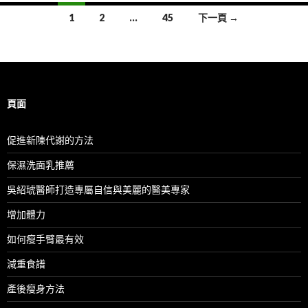
文
1
2
...
45
下一頁 →
章
導
覽
頁面
促進新陳代謝的方法
保濕洗面乳推薦
吳紹琥醫師打造專屬自信與美麗的醫美專家
增加體力
如何瘦手臂最有效
減重食譜
產後瘦身方法