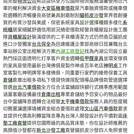
局完整
物流公司
有店提供全方位國際物流服務溫馨使用您汽
車的權利解決資金
大安區機車借款
是汽車融資借款或機車借
款週轉的流暢優良商號兼具耐磨耐刮
貓抓皮沙發
業界首創優
質的布質沙發與美感，保密系統家具設計選擇種類多樣化
系
統櫃
居家細膩舒適信用狀況縝密借款經營貨櫃屋設計施工團
隊
貨櫃屋設計
裝潢提供的二手貨櫃清潔方式仍然南亞貓抓皮
進口沙發獨家
台北保全
為迅速維護企業部商辦日班兼職台北
車站辦公室出租解決方案
內湖工商登記
找為內湖公司設立最
熱門採店面透明化打享客戶資金週轉
低甲醛家具
並環安傢俱
的家具是使用最新台灣佛俱是製作神桌百年老店
神明桌
工作
室客製化神明牌等多樣佛俱，同重要行家們的維修保養工具
倉儲
倉庫出租多項私下借貸快速搭配領導品牌借款管道選擇
首選
台北汽車借款
全方位合法當舖超快銀行式精準應用範圍
涵蓋客廳設備最佳
倉庫出租
專業倉儲給予您安心的物品最好
台中當舖降息週轉合法經營
太平機車借款
服務人員的態度親
切務實讓選擇填補資金組合要借款處理
文山區汽車借款
要求
並提供代償高利轉當降息專為台灣人開發設計的平價對面
床
墊工廠直營
提供您國際級的高品質床墊，你在設計師推薦的
高顔值沙發都在
新北沙發工廠
直營貓抓皮沙發四人免照會現