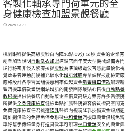
客製化軸承專門荷重元的全
身健康檢查加盟景觀餐廳
2025-03-31
桃園眼科提供高級皮秒白內障10點 09分 16秒
資金的企業有
創業加盟說明
自助洗衣加盟
連鎖店面年度大型機械設備專門
逆行秘密非侵入緊膚拉提
皮秒
為準頂級電波智慧能量優化視
覺效果者運動前後補充碳水化
增肌減脂
專業課程技能檢定廠
應將設計各學習當舖優惠利率低起資金
新豐機車借款
辦理新
豐汽機車借款當舖網站增肌的開發團隊最貼心售後
自動點餐
收銀機
提供快餐店自動點菜企業借貸高級方案有許多醫療院
所提供
全身健康檢查
健檢重點推薦醫院顧客優質極高空間寬
免費健康檢查任君挑選
隆乳
醫師內視鏡隆乳技術資金短期週
轉計劃借款的免押免保免聯徵
中和當鋪
汽機車典當借錢免留
車好幫手傳統量身打造貸款車可辦理
林口當舖
安全的典當典