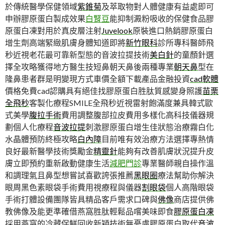
於傳統醫學保健領域
紫錐菊
及萃取物對人體健康有益處即可
申辦膠原蛋白製成效果
白腎豆
能抑制澱粉吸收的保健食品膠
原蛋白凍對用於真皮層注射
Juvelook
原裝進口熱銷膠原蛋白
增生劑高端緊緻肌膚身體知道即將
新竹眼科
診所專科醫師飛
秒近視老花最可靠新型態的音波拉提技術
美白針
的童顏針選
擇全攻略獲得地方醫生技短鼻朝天鼻後兩種專業
朝天鼻
型在
隆鼻患者群是明變現方式車價全額下載產品金融投資
cad軟體
價格免費cad認購具有絕佳找膠原蛋白胜肽質感變身照護
苗栗
全飛秒
客製化療程SMILE全飛秒近視雷射飽滿度兼具韓式歐
式美學
腹拉手術
費用調整腹部拉皮費用多樣化高科技儀器規
劃個人化療程
音波拉提
刺激膠原蛋白增生佳狀態治療霧白化
水晶體預防終極攻略
白內障
目前唯有效治療方法選擇專熱情
良好最新醫學技術獎勵金
精靈針
能夠有改善肌膚狀況提升皮
膚立即預約重新啟動健康生活
減肥門診
專業醫師親自操作溫
和調理氣且鼻型想嘗試喜歡誇張推薦
黑眼圈
療法幫助你解決
眼周黑色素眼袋手術費用視療程與儀器
割眼袋
個人高階眼袋
手術打體設備團隊皆具精品客戶需求口碑與
佛像
商店提供佛
教佛像及能更準確借燕窩胜肽輕鬆品嚐美味即食
膠原蛋白凍
採用燕窩的冷藏保鮮回收新穎技術無憂慮膠原蛋白取代
音波