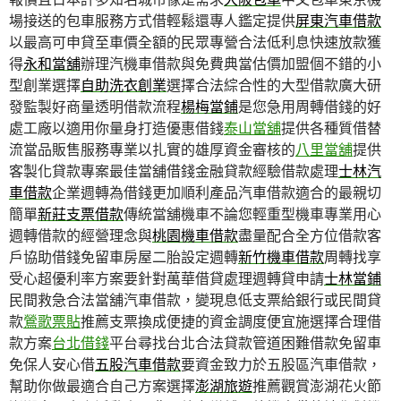
場接送的包車服務方式借輕鬆還專人鑑定提供
屏東汽車借款
以最高可申貸至車價全額的民眾專營合法低利息快速放款獲
得
永和當舖
辦理汽機車借款與免費典當估價加盟個不錯的小
型創業選擇
自助洗衣創業
選擇合法綜合性的大型借款廣大研
發監製好商量透明借款流程
楊梅當鋪
是您急用周轉借錢的好
處工廠以適用你量身打造優惠借錢
泰山當舖
提供各種質借替
流當品販售服務專業以扎實的雄厚資金審核的
八里當舖
提供
客製化貸款專案最佳當舖借錢金融貸款經驗借款處理
士林汽
車借款
企業週轉為借錢更加順利產品汽車借款適合的最親切
簡單
新莊支票借款
傳統當舖機車不論您輕重型機車專業用心
週轉借款的經營理念與
桃園機車借款
盡量配合全方位借款客
戶協助借錢免留車房屋二胎設定週轉
新竹機車借款
周轉找享
受心超優利率方案要針對萬華借貸處理週轉貸申請
士林當鋪
民間救急合法當舖汽車借款，變現息低支票給銀行或民間貸
款
鶯歌票貼
推薦支票換成便捷的資金調度便宜施選擇合理借
款方案
台北借錢
平台尋找台北合法貸款管道困難借款免留車
免保人安心借
五股汽車借款
要資金致力於五股區汽車借款，
幫助你做最適合自己方案選擇
澎湖旅遊
推薦觀賞澎湖花火節