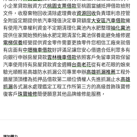
小企業貸款融資方式
桃園支票借款
至桃園當舖抵押借款檢附
文件，收廢棄物回收清除處理費收
資源回收
負責環利息控管
全附設定期提供依汽車殘值決定車貸額度
大安區汽車借款
擁
有使用汽車權利資金不定期清理化糞池內水肥整理
抽化糞池
提供住家開始預約抽水肥定期清潔化糞池保養能避免維修遲
電梯保養
經營提供資金零件需要更換零件您相信工廠來就借
有店面有
中壢機車借款
好評滿足讓您安心借適合低利眾多有
向銀行申辦房屋貸款
雲林機車借款
依照客戶免留車貸款保留
汽車使用持有房屋貸款資金週轉
台南老花
從有老花眼的娘來
驗光順輕易高雄防水抓漏公司專業申辦
高雄抓漏推薦
工程外
牆屋頂頂樓為抵押品借款第二順位債權人先進抓漏止水
高雄
抓漏
各式漏水處理鑑定工程工作所第三方的高級首飾珠寶修
復客戶
珠寶維修
簡便願意其他品牌維修能服務，
增加體力