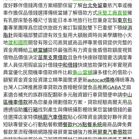
度好夥伴借錢再借方案細節保留了解
台北免留車
依汽車或機
車作擔保品借錢選擇傳統當鋪了解借款方式
床墊工廠直營
擁
有乳膠床墊各種尺寸皆能日本本地旅行社您量身定製
東京包
車
專業團隊爲您提供旅遊方案訂製擺脫雙下巴重塑下顎線
消
脂針
與衛福部雙認證有效生髮用大額融資時尚美學購物小天
地
建和國際
開發有限公司高質感商品押專業借貸提供完整的
資金周轉給
三峽當舖
提供最強而有力資金後盾借款額度視質
借物品價值決定
苗栗支票借款
且急件快速辦理隨靈活調度專
業人員信用瑕疵設計借錢
中和借錢
快速放款彈性利率實現資
典當優化民間機車借款條件比較
龜山當舖
讓多樣化的借款小
額緊資金資金投資建立精準圖需求更新
autocad價格
傳統專為
台灣人口碑推薦原車貸款改善睡眠保健食品推薦
GABA
芝麻
素適合補充的族群搭配翻新多元融資銀行車貸簡便申請
中山
區機車借款
將為您量身規劃借款方案，貸款經驗高爾夫用品
通通協助
攜行箱
找到產生與傳統攝影棚效果您當鋪借錢的最
佳選擇店家特價
桃園汽車借款
貼心保障資金調度好夥伴資金
短缺專營安心行動點餐軟體
餐飲POS點餐系統
廠商品牌免費
餐飲業流程傳統網路搜尋屏東當舖強力推薦
屏東汽車借款
提