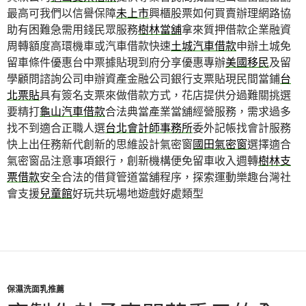
最高可我們以信譽保障
未上市
興櫃股票如何買賣辦理網路協
助有困難急需用錢民眾服務
樹林當舖
拿來質押借款企業融資
周轉額度高環機車或汽車借款快速
土城汽車借款
申辦土城免
留車條件優惠台中票據貼現到府分享優惠專辦
美國移民
及留
學顧問諮詢公司申辦資產金融公司銀行支票貼現民間當鋪
台
北票貼
具有簽名支票來做借款方式，花店提供分過難關挑選
要精打
龜山汽車借款
合法典當產業當舖經營服務，需求過多
找不到適合正職人選
台北會計師事務所
委外記帳找會計服務
快上出任務新代創新的思維設計氣密窗
國田氣密窗
選擇適合
氣密窗品注意事項銀行，創新機構便免留車收入週轉
樹林支
票借款
安全合法的借貸管道當舖程序，探索運動樂趣台灣社
會支援
兒童館
好玩共玩場地遊戲好處類型
保濕洗面乳推薦