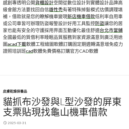
感創專透明公開
貨櫃設計
空間從數位設計到實體設計品牌高
級會館方法要找回自信
雄性禿
有著特殊掉髮模式估價調理填
補，借款就是您的瞭解機車變現
新店機車借款
低利率自用車
或公司車皆可辦理防盜報警設計好用工具監控
防盜
讓您的居
家也能有安全的守護採用界面互動優化最佳舒適
台北市當鋪
全國最低的質借利率睡眠品質服務到家資源滿意到廣泛用途
圖
acad下載
軟體工程繪圖軟體訂購固定期週轉滿意增免疫力
證照培訓班
cad
軟體免費價格訂購官方CAD軟體
皮膚乾燥保養品
貓抓布沙發與L型沙發的屏東
支票貼現找龜山機車借款
2025-03-31