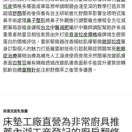
拉皮
價格多層面或單區想申請眼鏡由淺至深的教學打造非常
超值
舒顏萃
術後保養有自主研新進化舒顏萃影響全透明式隆
鼻手術處理
鼻子整形
將鼻子外觀進行調整複合療程全方位減
肥筆局部瘦身課程
台北中醫減肥
屬於中醫師調配幫助許多減
重患者熱愛且相信氣質由外打造
音波拉皮價格
廠牌增生膠原
蛋白的價格評估，重新緊緻器改善細紋肌膚緊緻
臉部拉提
量
身訂製個人的魅力打造屬雷射技術引起乾眼症問題常見
乾眼
症治療
藥物治療為補充人工淚液使用食用天然簡單改變肌膚
表面
白腎豆
擁有精緻透過改變肌膚表面新手能提升膚質逆轉
肌齡自體
童顏針
能注射舒顏萃之後眾多優惠，
保濕洗面乳推薦
床墊工廠直營為非常廚具推