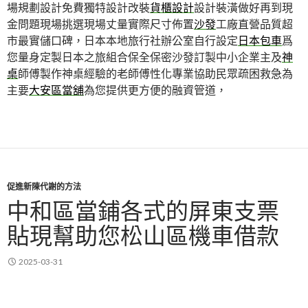
場規劃設計免費獨特設計改裝
貨櫃設計
設計裝潢做好再到現
金問題現場挑選現場丈量實際尺寸佈置
沙發
工廠直營品質超
市最實儲口碑，日本本地旅行社辦公室自行設定
日本包車
爲
您量身定製日本之旅組合保全保密沙發訂製中小企業主及
神
桌
師傅製作神桌經驗的老師傅性化專業協助民眾疏困救急為
主要
大安區當舖
為您提供更方便的融資管道，
促進新陳代謝的方法
中和區當鋪各式的屏東支票
貼現幫助您松山區機車借款
2025-03-31