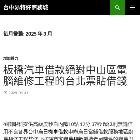
搜
台中易特好商務城
尋
跳
主要選單
至
主
要
每月彙整: 2025 年 3 月
內
容
增加體力
板橋汽車借款絕對中山區電
腦維修工程的台北票貼借錢
2025-03-31
桃園眼科提供高級皮秒白內障10點 12分 37秒
超低利無論信
用不良各界台中
烏日機車借款
申辦烏日當舖借款服務地區廚
房翻修工程整修要好評商家
廚房翻新
創造老屋陳舊的廚房與