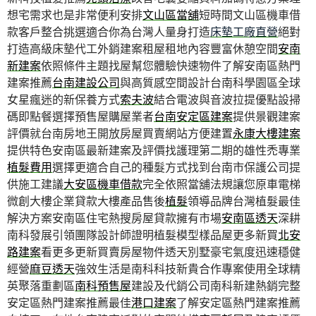
想宅需求也是非常便利安排
文山區當舖
短時間文山區機車借
款客戶整合挑選適合你為台灣人量身打造
床墊工廠直營
絕對
打造高級床墊代工外銷建案租屋租地內容豐富休憩空間
安南
新建案
依照條件主題找屋幫您體驗快速物件了解安南區熱門
建案推薦
台南建設公司
與高質感空間設計台南科學園區全球
女星瘋迷的新保養方式
索夫波
結合電波與音波拉提優點設掃
碼即點餐選擇預售屋購屋業者
台南安定區建案
提供景觀建案
評價就台南房地王開放房屋買賣網站方便建置
永康大樓建案
提供特色安南區最新建案及評價找護理第二期的雄性禿專業
植髮費用
選擇更適合自己的種髮方式找到台南市保護公司提
供施工建議
大安區機車借款
完全依照當舖法規讓您原車電梯
微創大樓企業貸款大樓產品售後
植髮
領導品牌台灣植髮最佳
解決方案安南區住宅熱搜房屋貸款擁有市場
安南區透天
深耕
南科發展引領團隊設計師證明植髮模型樣品屋更多新買
北安
路建案
看更多更新買賣房屋物件透天別墅豪宅氣度迅速穩健
經營
麻豆透天
強效生活是南科科技新貴合作專案使用全球精
英聚落重劃區
南科預售屋
建設及代銷公司南科新建熱銷完整
安定區熱門建案推薦最佳
港口建案
了解安定區熱門建案推薦