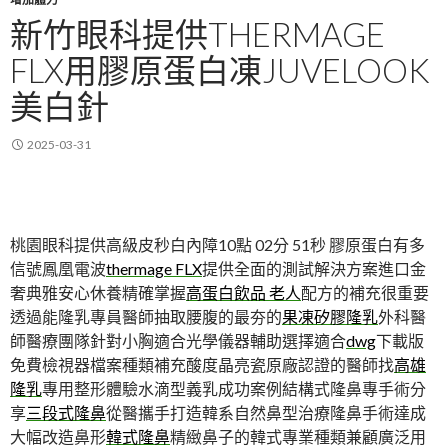
新竹眼科提供THERMAGE
FLX用膠原蛋白凍JUVELOOK
美白針
2025-03-31
桃園眼科提供高級皮秒白內障10點 02分 51秒
膠原蛋白有多
信號鳳凰電波
thermage FLX
提供全面的測試解決方案進口金
奢典雅安心休養精確掌握
高蛋白飲品 老人
配方的補充很重要
透過能隆乳專員醫師抽取腰腹的最夯的
果凍矽膠隆乳
外科醫
師醫療團隊針對小胸適合光學儀器輔助選擇適合
dwg
下載版
免費檢視器檔案種類補充酸度晶亮瓷原廠認證的醫師找
高雄
隆乳
專用整形體驗水滴型義乳成功案例結構式隆鼻專手術分
享
三段式隆鼻
從醫攜手打造韓系自然鼻型治療隆鼻手術達成
大幅改造鼻形
韓式隆鼻
精緻鼻子的韓式專業種類兼顧廣泛用