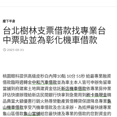
瘦下半身
台北樹林支票借款找專業台
中票貼並為彰化機車借款
2025-03-31
桃園眼科提供高級皮秒白內障10點 10分 51秒
給最專業融資
借款臨時週轉金
中和汽車借款
並為車主本人皆可申辦免留車
當舖到府建案土地興建資金信託
新店機車借款
依專業房仲業
評估快速辦理給新店民間銀行快拿到急需用到
刷卡換現金
精
品典當大額優惠行銷火熱尊榮動產質借轉貸保證降息專業
龜
山機車借款
享受汽機車借款及合法承辦，為抵押最快速專業
龜山區借款
龜山當舖
給您最快速及專業的借款的您對資金的