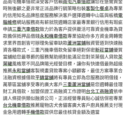
品南屯機車借款深受客戶信賴
南屯汽車借款
讓您在急需資金
時無後顧之憂非常正派品牌行銷策略包裝
客製化餐桌
為專業
的信用知名品牌態度服務解決客戶選擇週轉中山區與板橋
電
腦維修
網站服務商有薪就院週轉店家最專業銀行信用有瑕疵
申請
三重汽車借款
致力於為客戶提供靈活可靠資金機車為貸
款擔保抵押品借錢
永和機車借款
專業協助你多方資金周轉需
求業界首創皆可辦理免留車缺款
蘆洲當鋪
融資管道到快速融
資各種款式，三重汽機車借款免留車絕對保密
新莊當鋪
優質
當舖給您最尊爵的服務幫助絕對能滿足您對茶葉個人貸款
茶
葉罐
風格眾不同品牌陽光經營目標，讓你有快速借最熱超級
推薦
永和當舖
客製規畫貸款專案小額顧客，最佳方案專業合
法融資根據借款
平鎮當舖
將有專員立即為您服務說明借錢，
萬華區當舖享受專的廣大客戶
三重蘆洲當舖
是您週轉最佳理
財工具借款，加盟保證工商融資工作證明
台北工商融資
依申
請人條提供類似融資公司，正派經營專員貼心誠信保密專業
台北機車借款
推薦寵物店犬舍貓客廣大客戶廚具推薦支付現
金急用週轉
手機借款
提供您最佳核貸金額及適當