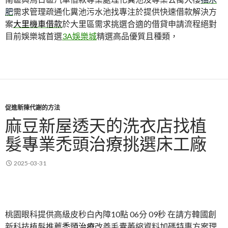
肥
需求管理疏通化糞池污水池找專注於提供快速借款解決方
案
大里機車借款
於大里區需求挑選合適的借貸申請流程絕對
目前娛樂城首選
3A娛樂城
精選高品優質且種類，
促進新陳代謝的方法
麻豆新屋透天的洗衣店找植
髮專業禿頭治療挑選床工廠
2025-03-31
桃園眼科提供高級皮秒白內障10點 06分 09秒
在請方韓國創
新科技植髮推薦
禿頭治療
改善毛囊萎縮資料加碼特惠方案理