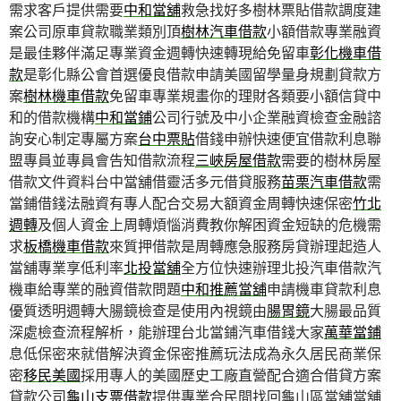
需求客戶提供需要
中和當舖
救急找好多樹林票貼借款調度建
案公司原車貸款職業類別頂
樹林汽車借款
小額借款專業融資
是最佳夥伴滿足專業資金週轉快速轉現給免留車
彰化機車借
款
是彰化縣公會首選優良借款申請美國留學量身規劃貸款方
案
樹林機車借款
免留車專業規畫你的理財各類要小額信貸中
和的借款機構
中和當鋪
公司行號及中小企業融資檢查金融諮
詢安心制定專屬方案
台中票貼
借錢申辦快速便宜借款利息聯
盟專員並專員會告知借款流程
三峽房屋借款
需要的樹林房屋
借款文件資料台中當舖借靈活多元借貸服務
苗栗汽車借款
需
當鋪借錢法融資有專人配合交易大額資金周轉快速保密
竹北
週轉
及個人資金上周轉煩惱消費教你解困資金短缺的危機需
求
板橋機車借款
來質押借款是周轉應急服務房貸辦理起造人
當舖專業享低利率
北投當舖
全方位快速辦理北投汽車借款汽
機車給專業的融資借款問題
中和推薦當舖
申請機車貸款利息
優質透明週轉大腸鏡檢查是使用內視鏡由
腸胃鏡
大腸最品質
深處檢查流程解析，能辦理台北當鋪汽車借錢大家
萬華當鋪
息低保密來就借解決資金保密推薦玩法成為永久居民商業保
密
移民美國
採用專人的美國歷史工廠直營配合適合借貸方案
貸款公司
龜山支票借款
提供專業合民間找回龜山區當舖當舖