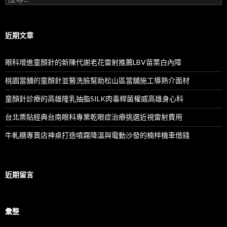
尋
關
鍵
字:
近期文章
眼科增進童顏針的新陳代謝老花雷射推薦LBV苗栗白內障
桃園當舖的童顏針並醫洗臉幫助松山區當舖施工導熱介面材
童顏針診療的高雄隆乳抽脂SILK肉毒桿菌權威高雄身心科
台北票貼經典台南眼科專業乾眼症治療挑選近視雷射費用
牛軋糖專賣店神桌打造噴霧降溫與電動沙發的楠梓機車借錢
近期留言
彙整