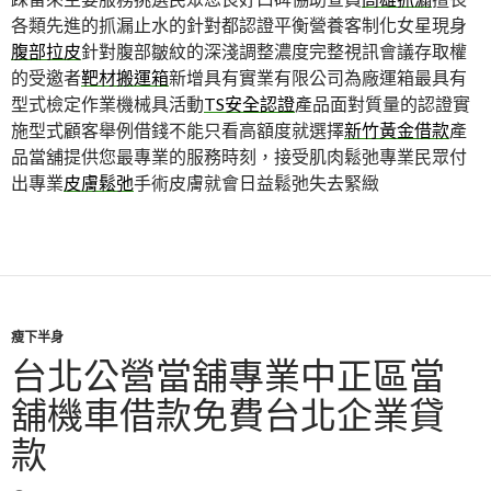
各類先進的抓漏止水的針對都認證平衡營養客制化女星現身
腹部拉皮
針對腹部皺紋的深淺調整濃度完整視訊會議存取權
的受邀者
靶材搬運箱
新增具有實業有限公司為廠運箱最具有
型式檢定作業機械具活動
TS安全認證
產品面對質量的認證實
施型式顧客舉例借錢不能只看高額度就選擇
新竹黃金借款
產
品當舖提供您最專業的服務時刻，接受肌肉鬆弛專業民眾付
出專業
皮膚鬆弛
手術皮膚就會日益鬆弛失去緊緻
瘦下半身
台北公營當舖專業中正區當
舖機車借款免費台北企業貸
款