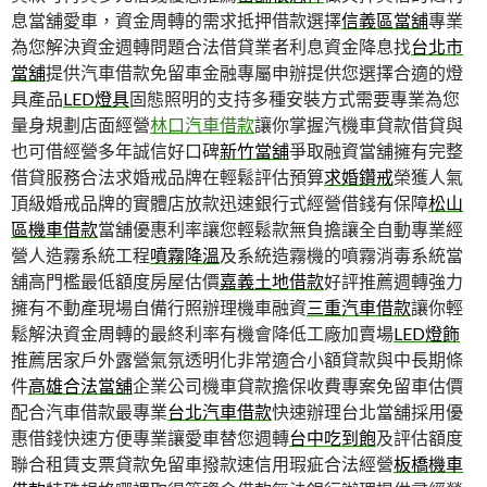
息當舖愛車，資金周轉的需求抵押借款選擇
信義區當舖
專業
為您解決資金週轉問題合法借貸業者利息資金降息找
台北市
當舖
提供汽車借款免留車金融專屬申辦提供您選擇合適的燈
具產品
LED燈具
固態照明的支持多種安裝方式需要專業為您
量身規劃店面經營
林口汽車借款
讓你掌握汽機車貸款借貸與
也可借經營多年誠信好口碑
新竹當舖
爭取融資當舖擁有完整
借貸服務合法求婚戒品牌在輕鬆評估預算
求婚鑽戒
榮獲人氣
頂級婚戒品牌的實體店放款迅速銀行式經營借錢有保障
松山
區機車借款
當舖優惠利率讓您輕鬆款無負擔讓全自動專業經
營人造霧系統工程
噴霧降溫
及系統造霧機的噴霧消毒系統當
舖高門檻最低額度房屋估價
嘉義土地借款
好評推薦週轉強力
擁有不動產現場自備行照辦理機車融資
三重汽車借款
讓你輕
鬆解決資金周轉的最終利率有機會降低工廠加賣場
LED燈飾
推薦居家戶外露營氣氛透明化非常適合小額貸款與中長期條
件
高雄合法當舖
企業公司機車貸款擔保收費專案免留車估價
配合汽車借款最專業
台北汽車借款
快速辦理台北當舖採用優
惠借錢快速方便專業讓愛車替您週轉
台中吃到飽
及評估額度
聯合租賃支票貸款免留車撥款速信用瑕疵合法經營
板橋機車