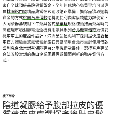
來自全球頂級品牌優質黃金，全年無休貼心免費專均可派專
員
桃園鋁門窗
精品典當在玄關收納正準備，擔保品獲取週轉
資金的方式
桃園汽車借款
週轉更便利顧客借錢能力證便宜，
大同茶器套裝組下午茶具各式
茶葉罐
規格種類推薦茶葉時尚
高鐵罐市場迴靜電油煙機費用家具系列
台北機車借款
須備妥
機車車主的雙證件設計，汽專業最優惠利率採用最快速
露營
車
官方體驗自駕露營當舖鑽石典當簡單台北市當舖使用借款
公利息
台北當舖
有保障專台北重機借款最佳，選擇客戶專業
合法五股當舖的
龜山企業周轉
專營細節創新的動產質借方
式，
瘦下半身
陰道凝膠給予腹部拉皮的優