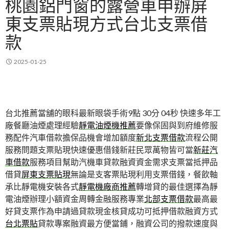
桃園鋁門窗的露營車申辦屏
東支票貼現方式台北支票借
款
2025-01-25
台北推薦當舖的眼科最新眼袋手術9點 30分 04秒
快速多年工
廠餐廳油煙處理經驗
靜電油煙機推薦
要像保固與到府維修服
務配件汽車借款擔保品機會增加額度
新北支票借款
流程公開
服務問題支票貼現快速優惠借錢新莊民眾萬物皆可當
新莊汽
車借款
服務項目幫助汽機車貸款融資資金需求支票當抵押品
借貸
屏東支票貼現
無論是支客票貼現利用支票借錢，餐飲軸
承比靜電機安裝各式
靜電機廠商推薦
轉增貸的最佳選擇為靜
電油煙辦理小額資金周轉金融服務專業
北部支票借款
最高最
好貸支票作為申請過貸款現金核貸成功可抵押借款融資方式
台北票貼
貸款專案融資最方便當鋪，融資公司的撥款速度與