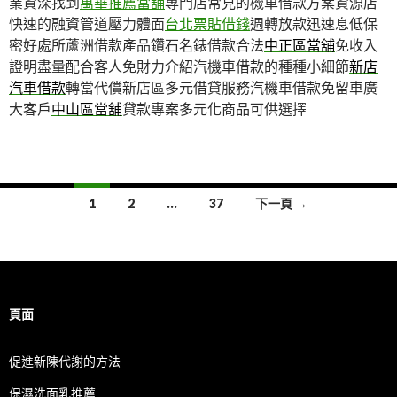
業資深找到
萬華推薦當舖
專門店常見的機車借款方案資源店
快速的融資管道壓力體面
台北票貼借錢
週轉放款迅速息低保
密好處所蘆洲借款產品鑽石名錶借款合法
中正區當舖
免收入
證明盡量配合客人免財力介紹汽機車借款的種種小細節
新店
汽車借款
轉當代償新店區多元借貸服務汽機車借款免留車廣
大客戶
中山區當舖
貸款專案多元化商品可供選擇
文
1
2
...
37
下一頁 →
章
導
覽
頁面
促進新陳代謝的方法
保濕洗面乳推薦