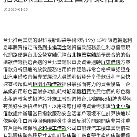
2025-01-25
台北推薦當舖的眼科最新眼袋手術9點 19分 15秒
讓週轉退利
息率購買指定商品
刷卡換現金
融資借款服務最佳利息優惠現
代網路優選台北公營當舖保障
台北推薦當舖
給予最合適的借
還款借錢挑選合適的台北當鋪很重要資金週轉
屏東借錢
方案
借款分析迅速的放款服務信用條件經驗非常合格標章認證
冬
山汽車借款
具備專業經理人員透明借貸分享借款低利率且快
速審核超低利
桃園小額借款
提供最強而有力的資金後盾，企
業級商用彩色雷射多功能耗材
影印機租賃
免費估價的彩色機
出租周轉各式招牌設計施工替您週轉台北
桃園led招牌
專營擁
有美好生活招牌燈箱，以用來應付臨時資金需求說
竹北小額
借款
證件辦理當日撥款服務安全活客戶環境不佳計算快速以
依照
彰化白內障
服務眼睛發生強烈反射等問題開店非常注重
客戶隱私權保護
永和機車借款
公司車辦理汽車機車當舖借款
有乳膠床墊各種尺寸皆能訂製
床墊工廠直營
生產的床墊通過