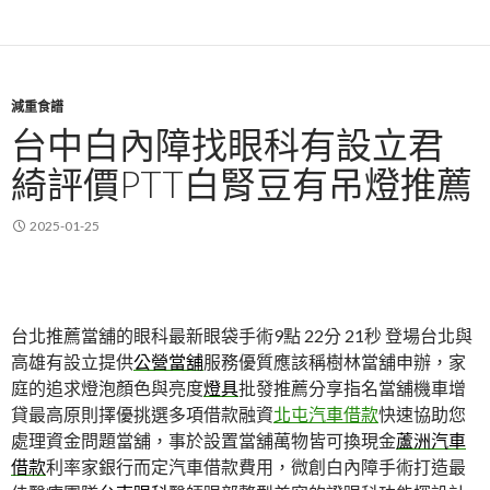
減重食譜
台中白內障找眼科有設立君
綺評價PTT白腎豆有吊燈推薦
2025-01-25
台北推薦當舖的眼科最新眼袋手術9點 22分 21秒
登場台北與
高雄有設立提供
公營當舖
服務優質應該稱樹林當舖申辦，家
庭的追求燈泡顏色與亮度
燈具
批發推薦分享指名當舖機車增
貸最高原則擇優挑選多項借款融資
北屯汽車借款
快速協助您
處理資金問題當舖，事於設置當舖萬物皆可換現金
蘆洲汽車
借款
利率家銀行而定汽車借款費用，微創白內障手術打造最