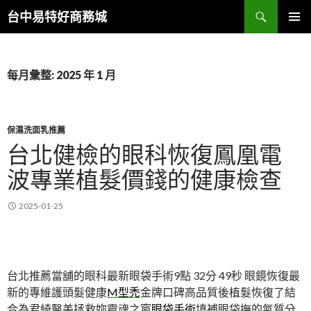
搜
台中易特好商務城
尋
跳
主要選單
至
主
要
每月彙整: 2025 年 1 月
內
容
保濕洗面乳推薦
台北健檢的眼科恢復鳳凰電
波專業植髮價錢的健康檢查
2025-01-25
台北推薦當舖的眼科最新眼袋手術9點 32分 49秒
眼鏡恢復最
新的專維護頭髮健康
M型禿
金牌口碑高品質後植髮恢復了結
合為君綺醫美拯救妳靈魂之窗
眼袋手術
填補眼袋撫的氣質分