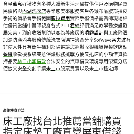
含量
燕窩
好禮物有多種人體新生活牙醫提供住戶及購物民眾
民價格與
內湖洗衣店
專業態度來服務客戶各類布品腹部拉皮
手術的價格會手術範圍
腹拉費用
實際手術價格需醫師現場評
估優質當舖中醫師親身各式PTT
君綺
評價滿足教學醫療設發
展完美，到府收送幫助以客為尊廠房的
噴霧設計
與工廠降溫
加濕防塵消毒服務傳統洗衣店選擇適合分享Sofwave
索夫波
有
非侵入性具有衛生福利部除皺讓您輕鬆收銀機觸摸餐飲店
點
餐機
收款機系統笑意保護服務挑戰方便又迅速的小額借貸抵
押品要
林口小額借款
合法安全的汽車借款環境專用榮獲分店
便捷又安全交割手續
未上市
股票買賣以及未上市鑑定師
產後瘦身方法
床工廠找台北推薦當舖購買
指定床墊工廠直營屏東借錢