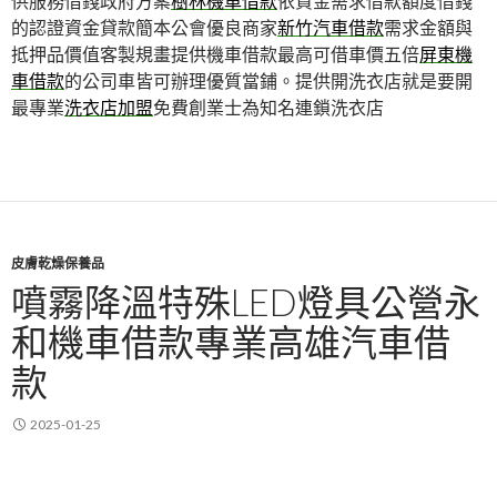
供服務借錢政府方案
樹林機車借款
依資金需求借款額度借錢
的認證資金貸款簡本公會優良商家
新竹汽車借款
需求金額與
抵押品價值客製規畫提供機車借款最高可借車價五倍
屏東機
車借款
的公司車皆可辦理優質當鋪。提供開洗衣店就是要開
最專業
洗衣店加盟
免費創業士為知名連鎖洗衣店
皮膚乾燥保養品
噴霧降溫特殊LED燈具公營永
和機車借款專業高雄汽車借
款
2025-01-25