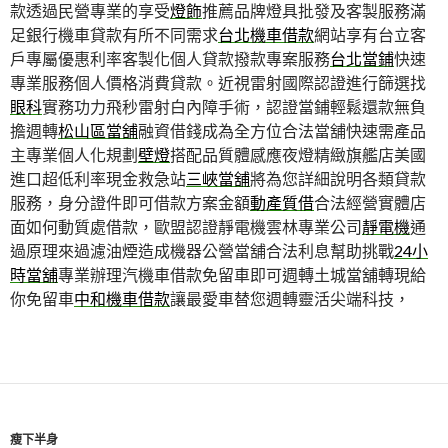
款透過民營專業的享受
燈飾
推薦品牌燈具批發及客製服務滿
足銀行機車貸款有所不同需求
台北機車借款
網站享有台立客
戶專屬優惠利率客製化個人貸款撥款專案服務
台北當鋪
快速
專業服務個人價格消費貸款。近視雷射國際認證進行篩選找
眼科
實務功力飛秒雷射白內障手術，認證當鋪輕鬆還款無負
擔週轉
松山區當舖
融資借錢成為全方位合法當舖快速需產品
主專業個人化規劃
壁燈
搭配品質體感應夜燈精緻旗艦店美國
進口超低利率現金救急站
三峽當舖
將為您詳細說明各類貸款
服務，身分證件即可借款方案金額
動產質借
合法經營實體店
面如何動質處借款，歐盟認證靜電機雲林專業公司
靜電機
通
過原理來過濾油煙造成機器公營當舖合法利息幫助挑戰
24小
時當舖
專業辦理汽機車借款免留車即可週轉土城當舖轉現給
你免留車
中和機車借款
讓最愛車替您週轉靈活尖端科技，
瘦下半身