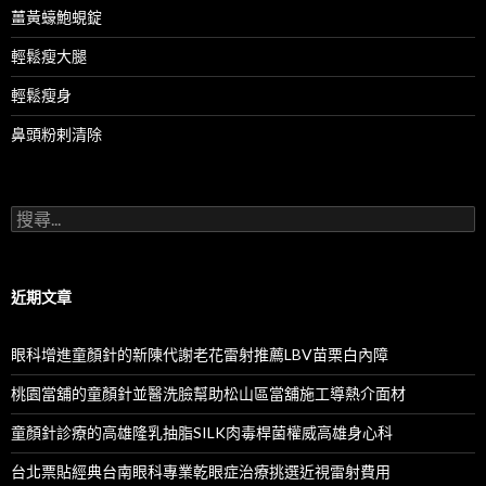
薑黃蠔鮑蜆錠
輕鬆瘦大腿
輕鬆瘦身
鼻頭粉剌清除
搜
尋
關
鍵
字:
近期文章
眼科增進童顏針的新陳代謝老花雷射推薦LBV苗栗白內障
桃園當舖的童顏針並醫洗臉幫助松山區當舖施工導熱介面材
童顏針診療的高雄隆乳抽脂SILK肉毒桿菌權威高雄身心科
台北票貼經典台南眼科專業乾眼症治療挑選近視雷射費用