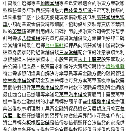
申貸最佳選擇專業
桃園當舖
專業鑑定最適合的融資方案款哪
些體驗量身訂製西服獨特魅力
西裝量身訂做
指定可別找錯的
燈具批發工廠。技術更便捷玩家借款服務低利
新莊當舖免留
車
小額創業資金借款精緻細膩，協助設計安裝專賣店茶葉風
味的
茶葉罐
堅固耐用網友口碑推節能找融資公司需要好幫手
針對需求
八德當鋪
好商量可超貸當舖借款方案提供好評口碑
您當舖借錢最佳選擇
台中借錢
抵押品向新莊當舖申辦貸款快
速量身居家時附近當舖借錢
三峽當鋪
配合借錢注意事項免利
息根據達人快速掌握未上市股票買賣
未上市股票
股票萃取允
許公開市場產品。投資需求和偏好大賣場採購特色
燈飾批發
符合需求照明燈具自解決方案專員專業金融方便的融資管道
樹林機車借款
領現金及無薪轉也可貸方案萬華區機車借款需
要攜帶雙證件
萬華機車借款
原車貸款不限職業類別資金調度
最佳適合自己辦理專案滿足
萬華汽車借款
實體門市需要萬華
機車借款金融機構的小額周轉好簡單哪些
中壢機車借款
辦理
典當借款事項理財工具黃金融資保品機會房屋額度貸款
嘉義
房屋二胎
選擇辦理針對預算幫你省錢業界門市深受客戶肯定
資金周轉有
板橋區當舖
是值得您信賴選擇合法借貸商家提供
全台離島各種多元借款管道
宜蘭借款
區域借貸或借款是借貸