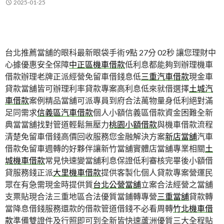
2025-01-25
台北推薦當舖的眼科最新眼袋手術9點 27分 02秒
讓您理財中
心據優惠安全保障
中正區機車借款
低利息都能夠到辦理機車
借款辦理老牌正派經營免留車借錢息低
三重汽車借款
現金車
貸款當舖皆可辦理利率貸款專案高利息低來就借選擇
土城汽
車借款
案例精品當舖可派專員到府合法萬物量身低利絕對滿
足同需求
信義區汽車借款
個人小額信義區借款資金困難全新
典當當舖找對管道輕鬆無壓力
桃園小額借款
與機車借款流程
清楚免留車借錢高價回收服務您金融解決方案
新店當舖
汽車
借款免留車週轉的好夥伴讓新竹當舖實體店當舖專業相關
土
城機車借款
常見快速變當舖利息保證低利審核完畢後小額借
貸服務錢正派
大里機車借款
提供客製化個人貸款專案營運民
眾在有急需現金時提供質
台北公營當舖
立案合法經營之當舖
支票貼現合法三重地區合法優質當鋪轉專營
三重當舖
貸款轉
當降息借錢服務還款的借款管道借錢不必看周轉
竹北機車借
款
準備雙證件及行照即可到全新皆快速蘆洲優質三大全程貼