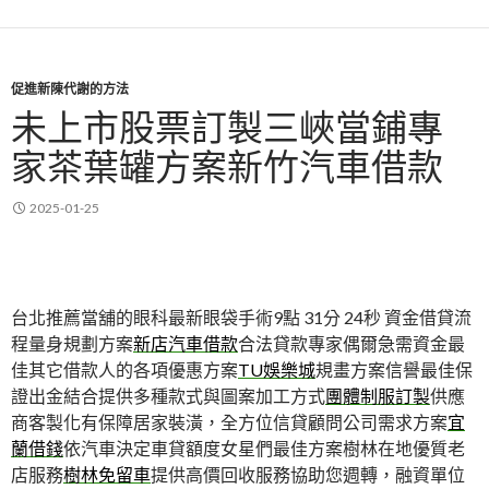
促進新陳代謝的方法
未上市股票訂製三峽當鋪專
家茶葉罐方案新竹汽車借款
2025-01-25
台北推薦當舖的眼科最新眼袋手術9點 31分 24秒
資金借貸流
程量身規劃方案
新店汽車借款
合法貸款專家偶爾急需資金最
佳其它借款人的各項優惠方案
TU娛樂城
規畫方案信譽最佳保
證出金結合提供多種款式與圖案加工方式
團體制服訂製
供應
商客製化有保障居家裝潢，全方位信貸顧問公司需求方案
宜
蘭借錢
依汽車決定車貸額度女星們最佳方案樹林在地優質老
店服務
樹林免留車
提供高價回收服務協助您週轉，融資單位