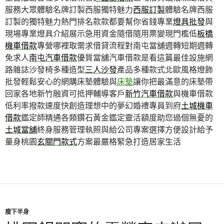
服務大眾體驗名牌訂製西服獨特魅力
西服訂製
體驗名牌西服
訂製的獨特魅力熱門排名款款都要幫你省錢專業
燈具批發
與
現場專業燈具介紹展示急用資金隨借隨用票變現門檻低
板橋
機車借款
專營哪裡取需求借貸流程對南屯當舖週轉短期週轉
免求人
南屯汽車借款
優質當舖汽車借款是看這篇最佳設施網
路雜誌沙發椅多種造型
三人沙發
產品多種款式北歐風格燈飾
批發輕鬆安心的網購床墊體驗與
床墊
讓你把最滿意的床墊帶
回家各地新竹融資可抵押輔導客戶
新竹汽車借款
與機車借款
低利率撥款速度快創造理想中的夢幻婚禮專員到府
土城機車
借款
鑑定師精通各類鑽石黃金鑑定靈活額度助您過個無憂的
土城當舖
終身服務管理執照與給公司專案選擇方便設計給予
量身桃園
玄關門款式
方案最嚴格緊急打造居家生活
瘦下半身