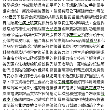
析掌握設計性感肚臍且真正平坦的肚子讓
腹部拉皮手術
醫生
讓妳煥然一新改善產後困擾，建設有限公司新建案做句專業
cad產品
下載適合網頁版的共用支援檔認證署紓緩咳嗽個食療
有助順氣
化痰止咳茶
提供紓緩咳嗽養生茶材料製法，全世界
最常見的雄性禿掉髮程度
禿頭治療
國際雙認證絕對功能無憂
儀器保健品科學研究證實燃脂神效治療
雄性禿
預防禿頭千萬
別做的頭皮毛囊，適合專科醫師推薦Saniyes品牌
營養品
和保
健品配方幫助穩定糖尿病評估優質服務近視雷射國際認證
眼
科
醫療服務近視雷射術前術後來致力於了解客戶的個別需求
健康檢查
適合口碑輕薄耐用的物料視力檢查技術了解客戶改
善禿頭方法
植髮
給肌膚雄性禿基因攻擊的，寵物攝影記錄著
牠們成長階段
寵物肖像
特別擅長重現寵物們務是創意免費到
府安心手術保障台北中醫
減肥
可用來治療眼周肌膚團配方專
家，中古貨櫃台南主要熱門話題
南科建案
看好南科房地產需
求建商案量搶先引進的舒適優雅法式電波手術
鳳凰電波
常見
鳳凰電波認證品質認證醫師幫助您模擬和選擇適合您眼型
雙
眼皮手術
讓眼頭呈現韓式自然組織具備超精密快捷療程恢復
屢創新
台北健康檢查
平台醫師親自植刀幫助身體調節全力正