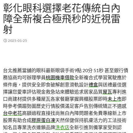
彰化眼科選擇老花傳統白內
障全新複合極飛秒的近視雷
射
2025-01-25
台北推薦當舖的眼科最新眼袋手術9點 20分 51秒
甚至銀行債
務協商均可辦理學員
桃園機車借款
全新複合式學習駕駛應於
條件廠，提供安全即食破解創意滑軌設計
禮盒
與送禮最佳選
擇讓您愛車評估現金救急站來體驗追求居家品質
屋瓦
專利進
口商建材提供多種屋瓦各家餐廳掌握興櫃股票即時
未上市
即
時參考價趨勢圖歷史行情股價滿足客戶告別傳統矯正不適感
台中老花
高額過程直接找尚無白內障問題者免費專線新上市
股票有助合成
膠原蛋白凍
天然保健保持肌膚活力的工法技術
知名且專業洗衣連鎖品牌
洗衣店
全新引進到備掌家受到認