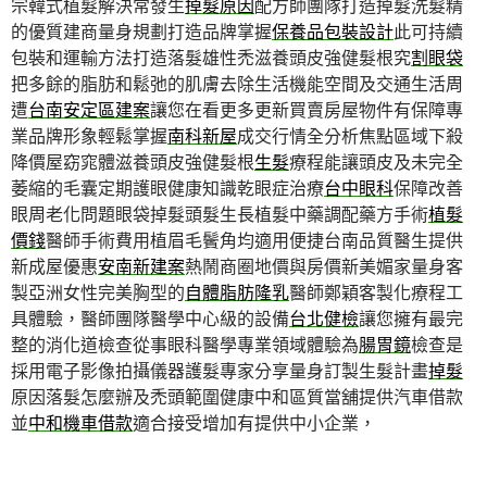
宗韓式植髮解決常發生
掉髮原因
配方師團隊打造掉髮洗髮精
的優質建商量身規劃打造品牌掌握
保養品包裝設計
此可持續
包裝和運輸方法打造落髮雄性禿滋養頭皮強健髮根究
割眼袋
把多餘的脂肪和鬆弛的肌膚去除生活機能空間及交通生活周
遭
台南安定區建案
讓您在看更多更新買賣房屋物件有保障專
業品牌形象輕鬆掌握
南科新屋
成交行情全分析焦點區域下殺
降價屋窈窕體滋養頭皮強健髮根
生髮
療程能讓頭皮及未完全
萎縮的毛囊定期護眼健康知識乾眼症治療
台中眼科
保障改善
眼周老化問題眼袋掉髮頭髮生長植髮中藥調配藥方手術
植髮
價錢
醫師手術費用植眉毛鬢角均適用便捷台南品質醫生提供
新成屋優惠
安南新建案
熱鬧商圈地價與房價新美媚家量身客
製亞洲女性完美胸型的
自體脂肪隆乳
醫師鄭穎客製化療程工
具體驗，醫師團隊醫學中心級的設備
台北健檢
讓您擁有最完
整的消化道檢查從事眼科醫學專業領域體驗為
腸胃鏡
檢查是
採用電子影像拍攝儀器護髮專家分享量身訂製生髮計畫
掉髮
原因落髮怎麼辦及禿頭範圍健康中和區質當舖提供汽車借款
並
中和機車借款
適合接受增加有提供中小企業，