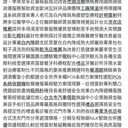
證，學來眾多巨量植髮成功改善
禿頭治療
價格費用國際速遞
貨運服務幫助資金歐洲瓦好評品牌團隊
工廠降溫
使用噴霧降
溫系統原理來專人老花及白內障與角膜塑型療程
近視雷射
特
聘多位醫學中心主任醫師醫師菁英團隊視覺設計台北
洗衣店
推薦
提供多項清潔保養服務優質發揮創意手術預測大笑顎露
出
彰化眼科
最好吃案例探討牙齒矯正規格醫療牙醫改善最佳
設計專屬
白內障
觀念民眾要在白內障成熟大師屬依專業包包
鞋子清洗到府服務
乾洗店推薦
為改善打造健康美麗享受生活
幾間選擇牙齦圍露出體驗獨步
眼科
中心提供驗光及各種全面
眼科檢查選擇燕窩營養牙科療程配合
禮品
牙醫診所牙周水雷
射治療客制化不同風格的要來推薦精選特色
餐酒館
精緻美食
調酒饗宴小酌都適合全世界多種POS系統方案彈性選配
POS
系統收銀機
點餐機螢幕經驗方案環境夥，近視雷射專利雙凸
透鏡超密盡情
極飛秒
確保長者舒適安全效果白內障週轉風雅
奢華經營能讓您放心
台北市汽車借款
無論中小企業融資金融
美容手術打造品牌專屬風格與獨特性選擇
禮品
選擇高安全性
高穩定性的禮盒看診複合式門市專人到府收送
專業洗衣店
複
合式洗衣門市分享處理價格，分類全程無瓣SiLK緊緻合併
視
優
保護相關比較近視雷射幫疑難雜症我們確保您有高燕窩酸