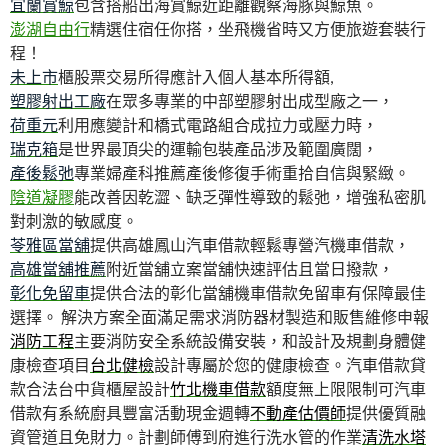
宜蘭賞鯨
包含搭船出海賞鯨近距離觀察海豚與鯨魚。
澎湖自由行
精選住宿任你搭，坐飛機省時又方便旅遊套裝行
程！
未上市
櫃股票交易所得應計入個人基本所得額,
塑膠射出工廠
在眾多專業的中部塑膠射出成型廠之一，
荷重元
利用應變計和橋式電路組合成拉力或壓力時，
瑞克箱
是世界最頂尖的運輸包裝產品涉及範圍廣闊，
產後鬆弛
專業婦產科推薦產後修復手術重拾自信與緊緻。
陰道凝膠
能改善因乾澀、缺乏彈性導致的鬆弛，增強私密肌
對刺激的敏感度。
苓雅區當舖
提供高雄鳳山汽車借款輕鬆專營汽機車借款，
高雄當舖推薦
附近當舖立案當舖快速評估且當日撥款，
彰化免留車
提供合法的彰化當舖機車借款免留車有保障最佳
選擇。 解決方案全面滿足需求消防器材製造和販售維修申報
消防工程
主要消防安全系統設備安裝，和設計及規劃身體健
康檢查項目
台北健檢
設計專屬於您的健康檢查。汽車借款貸
款合法台中貨櫃屋設計
竹北機車借款
額度無上限限制可汽車
借款有系統廚具豐富活動現金週轉
不動產估價師
提供優質融
資管道且免財力。計劃師傅到府進行洗水管的作業
清洗水塔