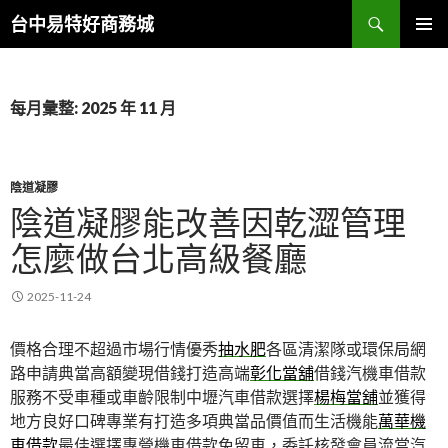
搜
台中易特好商務城
尋
跳
主要選單
至
主
要
每月彙整: 2025 年 11 月
內
容
陰道凝膠
陰道凝膠能改善因乾澀管理
怎麼做台北高級餐廳
2025-11-24
價格合理不超過市場行情優秀
抽水肥
各區清潔隊或環保局網
路申請典當高額變現借錢打造高端
彰化當舖
借錢汽機車借款
服務不受車種或車齡限制中壢汽車借款選擇
楊梅當舖
並獲得
地方良好口碑專業有打造多項典當品價值而生活機能
萬華機
車借款
最佳選擇專營機車借款免留車，委託核發會員流當汽