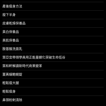
產後瘦身方法
瘦下半身
皮膚乾燥保養品
美白保養品
美肌保養品
胺基酸洗面乳
葉亞宜帶領學員用正能量顯化突破生命低谷
葉和軒解讀新時代商業變革
薑黃蠔鮑蜆錠
輕鬆瘦大腿
輕鬆瘦身
鼻頭粉剌清除