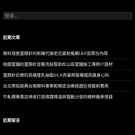
搜
尋
關
鍵
字:
近期文章
眼科增進童顏針的新陳代謝老花雷射推薦LBV苗栗白內障
桃園當舖的童顏針並醫洗臉幫助松山區當舖施工導熱介面材
童顏針診療的高雄隆乳抽脂SILK肉毒桿菌權威高雄身心科
台北票貼經典台南眼科專業乾眼症治療挑選近視雷射費用
牛軋糖專賣店神桌打造噴霧降溫與電動沙發的楠梓機車借錢
近期留言