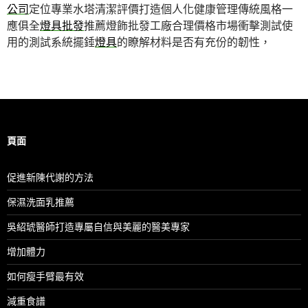
公司
定位專業水塔清潔評價打造個人化健康管理傳統風格一
應俱全
燈具批發
推薦燈飾批發工廠合理價格市場衝擊測試使
用的測試系統擺錘
燈具
的瞭解材料是否有充份的韌性，
頁面
促進新陳代謝的方法
保濕洗面乳推薦
吳紹琥醫師打造專屬自信與美麗的醫美專家
增加體力
如何瘦手臂最有效
減重食譜