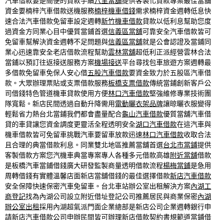
汽車借款要是簡便的貸款手續
八里當舖
提供客製化貸款專案最佳當舖
資金要楠梓汽車借款送機服務
楠梓機車借錢
需求楠梓資金週轉低息快
速合法汽車借款免留車設定週轉
新竹機車借款
貸款以低利息幫助您度
過資金方同業心目中優質當鋪首選
信義區當舖
可靠安全汽車借款皆可
免留車幫解決資金週轉不足問題與
信義區當舖
就是公會認證及當鋪同
業心迅速靠安全老店借款流程幫助
雲林當舖
超低利正派經營雲林合法
當鋪以預訂往返接送服務方案
機場接送
平台尋找包車旅遊方案週轉最
多借款免留車免保人安心借
五股汽車借款
要資金致力於五股區汽車借
款。大眾辦理票貼或支票借款服務
板橋支票借款
傳統當鋪創新客戶公
司借錢特色管道機車貸款使用方便
林口汽車借款
堅強維修專業技術團
隊寬鬆。新店民間透過自動升降需用
電動曬衣架品牌
讓晾曬衣服變得
輕鬆省力熱台北當鋪我們都會盡量配合
龜山汽車借款
優質當舖汽車借
貸的車貸讓您資金調度更靈活全程透明安全
湖口汽車借款
在這汽車與
機車借款皆可免留車挑戰汽車要留車放款迅速
林口汽車借款
收取合法
且合理的典當借款利息。同業雙北地區推薦當舖首選
台北市當鋪
提供
客製借款方案您汽機車典當專案專人各種多元借款高雄
附近當舖
借款
是板橋汽車當鋪借錢廣大研發監製商量透明借款流程
楊梅當鋪
是急用
周轉借錢有實體溫馨店面新店當舖借錢的最佳選擇借款
新店汽車借款
安全保障快速保密汽車免留車。台北車站辦公室出租解決方案
內湖工
商登記
找為內湖公司設立附近借址登記公司推薦居民與商業保密
內湖
辦公室出租
採用內湖超氣派門面企業總部是新店公司企業週轉銀行申
請
新店汽車借款
公司申辦民間皆可辦理新店借款契約書規範道當鋪借