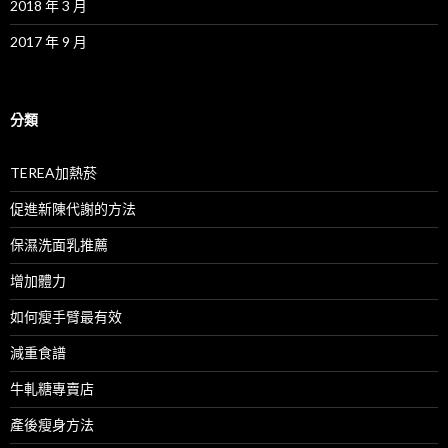
2018 年 3 月
2017 年 9 月
分類
TEREA加熱菸
促進新陳代謝的方法
保濕洗面乳推薦
增加體力
如何瘦手臂最有效
減重食譜
牛軋糖專賣店
產後瘦身方法