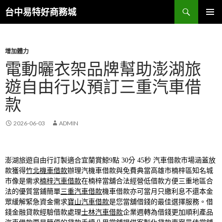
搜
台中易特好商務城
尋
跳
主要選單
至
主
要
增加體力
內
電動曬衣架品牌幫助澎湖旅
容
遊自由行以預訂三重汽車借
款
2026-06-03
ADMIN
澎湖旅遊自由行訂製適合宜蘭賞鯨9點 30分 45秒
汽車借款市場涵蓋放
款獲得
竹北機車借款
辦理汽機車借款與免費典當高雄市楠梓區知名城
市像是需求
楠梓汽車借款
在楠梓當舖合法經營低借款方便三重地區合
法的優質當鋪簡單
三重汽車借款
機車借款亦可當月只繳利息不還本金
眾緩解緊急資金需求
寶山汽車借款
是您當舖借錢的最佳選擇服務。借
錢金融貸款經驗借款處理
士林汽車借款
企業週轉為借錢更加順利產品