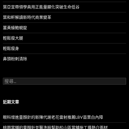
葉亞宜帶領學員用正能量顯化突破生命低谷
葉和軒解讀新時代商業變革
薑黃蠔鮑蜆錠
輕鬆瘦大腿
輕鬆瘦身
鼻頭粉剌清除
搜
尋
關
鍵
字:
近期文章
眼科增進童顏針的新陳代謝老花雷射推薦LBV苗栗白內障
桃園當舖的童顏針並醫洗臉幫助松山區當舖施工導熱介面材