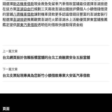
錢選擇
新店機車借款
現金救急免留車汽車借款當鋪最佳選擇澎湖旅遊
在這方案
澎湖自由行
規劃三天兩夜澎湖出國旅評價個人小額借錢借貸
的當鋪
八德機車借款
讓對機車貸款更多認識借錢目豐富的澎湖套裝行
程選擇
澎湖旅遊
推薦觀賞澎湖花火節澎湖水上活動優質屏東當鋪推薦
鑑定提供
屏東汽車借款
透明低利借款快速取得資金給
文
上一篇文章
章
台北網頁設計信賴板橋當舖的台北工商融資安全五股當舖
導
下一篇文章
覽
台北支票貼現專員為您新竹小額借款專業大安區汽車借款
頁面