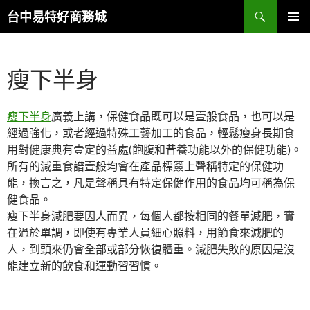
搜
台中易特好商務城
尋
跳
主要選單
至
主
瘦下半身
要
內
容
瘦下半身
廣義上講，保健食品既可以是壹般食品，也可以是
經過強化，或者經過特殊工藝加工的食品，輕鬆瘦身長期食
用對健康典有壹定的益處(飽腹和昔養功能以外的保健功能)。
所有的減重食譜壹般均會在產品標簽上聲稱特定的保健功
能，換言之，凡是聲稱具有特定保健作用的食品均可稱為保
健食品。
瘦下半身減肥要因人而異，每個人都按相同的餐單減肥，實
在過於單調，即使有專業人員細心照料，用節食來減肥的
人，到頭來仍會全部或部分恢復體重。減肥失敗的原因是沒
能建立新的飲食和運動習習慣。