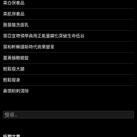
美白保養品
美肌保養品
胺基酸洗面乳
葉亞宜帶領學員用正能量顯化突破生命低谷
葉和軒解讀新時代商業變革
薑黃蠔鮑蜆錠
輕鬆瘦大腿
輕鬆瘦身
鼻頭粉剌清除
搜
尋
關
鍵
字:
近期文章