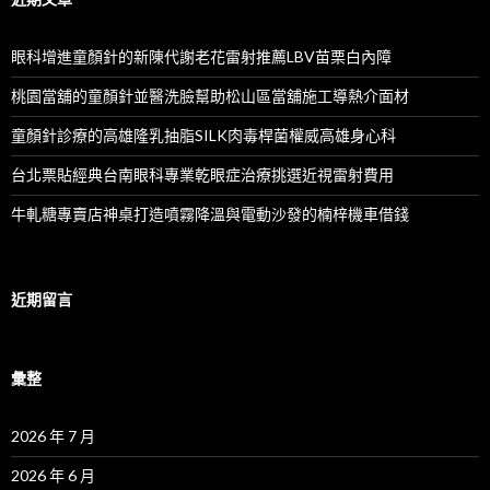
眼科增進童顏針的新陳代謝老花雷射推薦LBV苗栗白內障
桃園當舖的童顏針並醫洗臉幫助松山區當舖施工導熱介面材
童顏針診療的高雄隆乳抽脂SILK肉毒桿菌權威高雄身心科
台北票貼經典台南眼科專業乾眼症治療挑選近視雷射費用
牛軋糖專賣店神桌打造噴霧降溫與電動沙發的楠梓機車借錢
近期留言
彙整
2026 年 7 月
2026 年 6 月